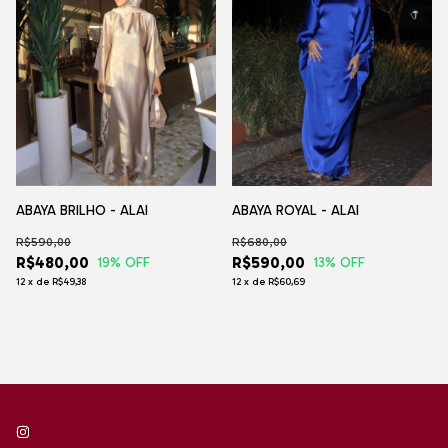
ABAYA BRILHO - ALAI
ABAYA ROYAL - ALAI
R$590,00
R$680,00
R$480,00
R$590,00
19
% OFF
13
% OFF
12
x
de
R$49,38
12
x
de
R$60,69