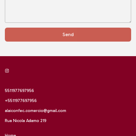
Send
5511977697956
+5511977697956
alaiconfec.comercio@gmail.com
Rua Nicola Adamo 219
Home